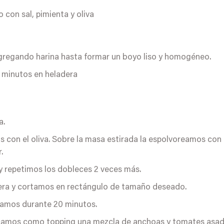
 con sal, pimienta y oliva
agregando harina hasta formar un boyo liso y homogéneo.
 minutos en heladera
a.
 con el oliva. Sobre la masa estirada la espolvoreamos con 
.
y repetimos los dobleces 2 veces más.
era y cortamos en rectángulo de tamaño deseado.
namos durante 20 minutos.
olocamos como topping una mezcla de anchoas y tomates asa