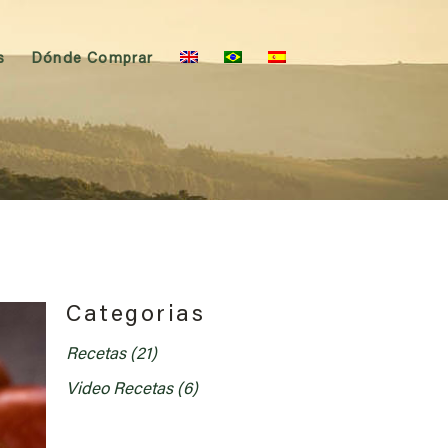
s
Dónde Comprar
cetas
tas
Categorias
Recetas
(21)
Video Recetas
(6)